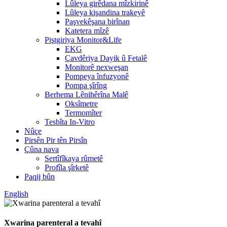
Lûleya girêdana mîzkirinê
Lûleya kişandina trakeyê
Paşvekêşana birînan
Katetera mîzê
Piştgiriya Monitor&Life
EKG
Çavdêriya Dayik û Fetalê
Monitorê nexweşan
Pompeya înfuzyonê
Pompa şîrîng
Berhema Lênihêrîna Malê
Oksîmetre
Termomîter
Tesbîta In-Vitro
Nûçe
Pirsên Pir tên Pirsîn
Çûna nava
Sertîfîkaya rûmetê
Profîla şîrketê
Paqij bûn
English
Xwarina parenteral a tevahî