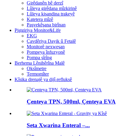
Girêdanên bê derzî
Lûleya girêdana mîzkirinê
Lûleya kişandina trakeyê
Katetera mîzê
Paşvekêşana birînan
Piştgiriya Monitor&Life
EKG
Çavdêriya Dayik û Fetalê
Monitorê nexweşan
Pompeya înfuzyonê
Pompa şîrîng
Berhema Lênihêrîna Malê
Oksîmetre
Termomîter
Kîsika drenajê ya dijî-refluksê
Çenteya TPN, 500ml, Çenteya EVA
Seta Xwarina Enteral –...