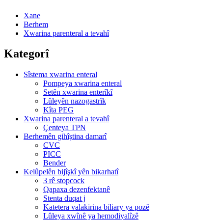
Xane
Berhem
Xwarina parenteral a tevahî
Kategorî
Sîstema xwarina enteral
Pompeya xwarina enteral
Setên xwarina enterîkî
Lûleyên nazogastrîk
Kîta PEG
Xwarina parenteral a tevahî
Çenteya TPN
Berhemên gihîştina damarî
CVC
PICC
Bender
Kelûpelên bijîşkî yên bikarhatî
3 rê stopcock
Qapaxa dezenfektanê
Stenta duqat j
Katetera valakirina biliary ya pozê
Lûleya xwînê ya hemodiyalîzê