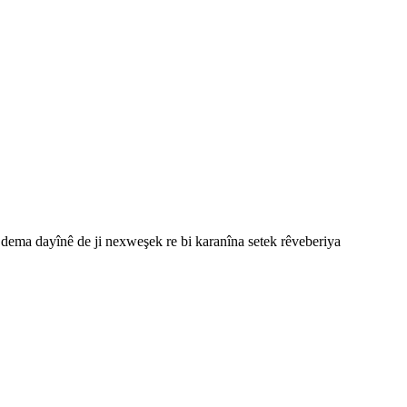
i dema dayînê de ji nexweşek re bi karanîna setek rêveberiya