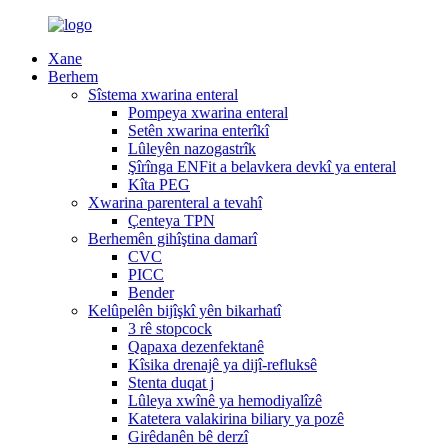
Xane
Berhem
Sîstema xwarina enteral
Pompeya xwarina enteral
Setên xwarina enterîkî
Lûleyên nazogastrîk
Şîrînga ENFit a belavkera devkî ya enteral
Kîta PEG
Xwarina parenteral a tevahî
Çenteya TPN
Berhemên gihîştina damarî
CVC
PICC
Bender
Kelûpelên bijîşkî yên bikarhatî
3 rê stopcock
Qapaxa dezenfektanê
Kîsika drenajê ya dijî-refluksê
Stenta duqat j
Lûleya xwînê ya hemodiyalîzê
Katetera valakirina biliary ya pozê
Girêdanên bê derzî