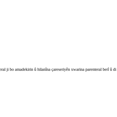
ral ji bo amadekirin û hilanîna çareseriyên xwarina parenteral berî û d