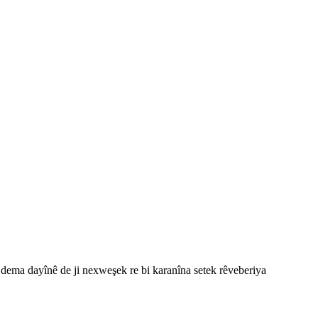
i dema dayînê de ji nexweşek re bi karanîna setek rêveberiya