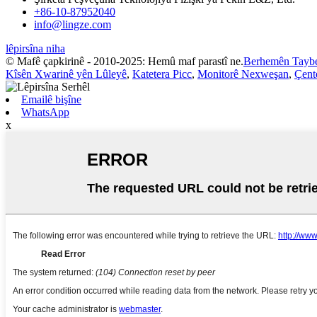
+86-10-87952040
info@lingze.com
lêpirsîna niha
© Mafê çapkirinê - 2010-2025: Hemû maf parastî ne.
Berhemên Tayb
Kîsên Xwarinê yên Lûleyê
,
Katetera Picc
,
Monitorê Nexweşan
,
Çent
Emailê bişîne
WhatsApp
x