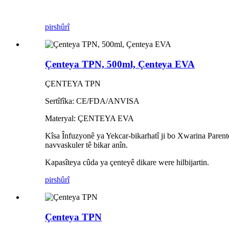
pirs
hûrî
Çenteya TPN, 500ml, Çenteya EVA
ÇENTEYA TPN
Sertîfîka: CE/FDA/ANVISA
Materyal: ÇENTEYA EVA
Kîsa Înfuzyonê ya Yekcar-bikarhatî ji bo Xwarina Parente
navvaskuler tê bikar anîn.
Kapasîteya cûda ya çenteyê dikare were hilbijartin.
pirs
hûrî
Çenteya TPN