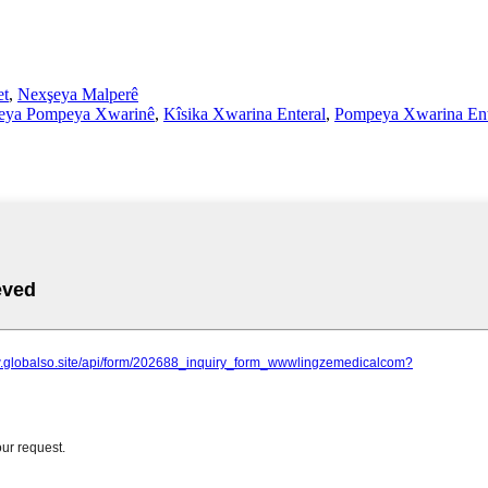
et
,
Nexşeya Malperê
eya Pompeya Xwarinê
,
Kîsika Xwarina Enteral
,
Pompeya Xwarina Ent