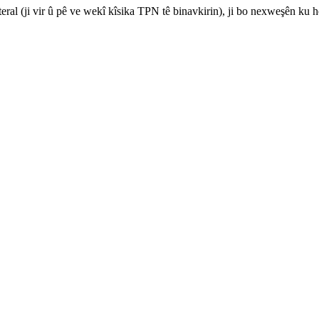
teral (ji vir û pê ve wekî kîsika TPN tê binavkirin), ji bo nexweşên k