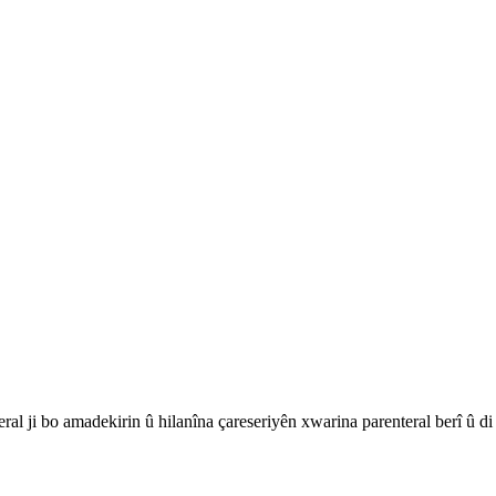
ral ji bo amadekirin û hilanîna çareseriyên xwarina parenteral berî û d