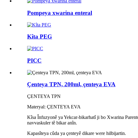
Pompeya xwarina enteral
Kîta PEG
PICC
Çenteya TPN, 200ml, çenteya EVA
ÇENTEYA TPN
Materyal: ÇENTEYA EVA
Kîsa Înfuzyonê ya Yekcar-bikarhatî ji bo Xwarina Parente
navvaskuler tê bikar anîn.
Kapasîteya cûda ya çenteyê dikare were hilbijartin.