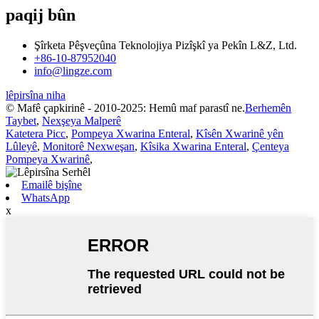
paqij bûn
Şîrketa Pêşveçûna Teknolojiya Pizîşkî ya Pekîn L&Z, Ltd.
+86-10-87952040
info@lingze.com
lêpirsîna niha
© Mafê çapkirinê - 2010-2025: Hemû maf parastî ne.
Berhemên
Taybet
,
Nexşeya Malperê
Katetera Picc
,
Pompeya Xwarina Enteral
,
Kîsên Xwarinê yên
Lûleyê
,
Monitorê Nexweşan
,
Kîsika Xwarina Enteral
,
Çenteya
Pompeya Xwarinê
,
Emailê bişîne
WhatsApp
x