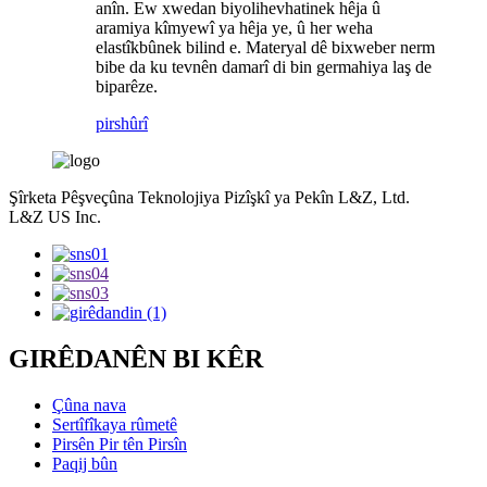
anîn. Ew xwedan biyolihevhatinek hêja û
aramiya kîmyewî ya hêja ye, û her weha
elastîkbûnek bilind e. Materyal dê bixweber nerm
bibe da ku tevnên damarî di bin germahiya laş de
biparêze.
pirs
hûrî
Şîrketa Pêşveçûna Teknolojiya Pizîşkî ya Pekîn L&Z, Ltd.
L&Z US Inc.
GIRÊDANÊN BI KÊR
Çûna nava
Sertîfîkaya rûmetê
Pirsên Pir tên Pirsîn
Paqij bûn