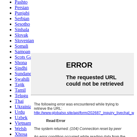
Pashto
Persian
Punjabi
Serbian
Sesotho
Sinhala
Slovak
Slovenian
Somali
Samoan
Scots Gaelic
Shona
Sindhi
Sundanese
Swahili
Tajik
Tamil
Telugu
Thai
Ukrainian
Urdu
Uzbek
Vietnamese
Welsh
Xhosa