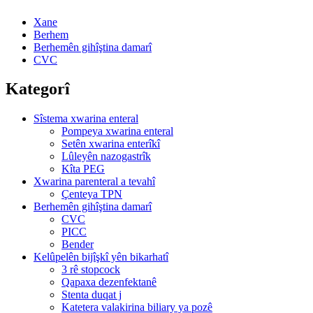
Xane
Berhem
Berhemên gihîştina damarî
CVC
Kategorî
Sîstema xwarina enteral
Pompeya xwarina enteral
Setên xwarina enterîkî
Lûleyên nazogastrîk
Kîta PEG
Xwarina parenteral a tevahî
Çenteya TPN
Berhemên gihîştina damarî
CVC
PICC
Bender
Kelûpelên bijîşkî yên bikarhatî
3 rê stopcock
Qapaxa dezenfektanê
Stenta duqat j
Katetera valakirina biliary ya pozê