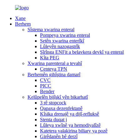
Xane
Berhem
Sîstema xwarina enteral
Pompeya xwarina enteral
Setên xwarina enterîkî
Lûleyên nazogastrîk
Şîrînga ENFit a belavkera devkî ya enteral
Kîta PEG
Xwarina parenteral a tevahî
Çenteya TPN
Berhemên gihîştina damarî
CVC
PICC
Bender
Kelûpelên bijîşkî yên bikarhatî
3 rê stopcock
Qapaxa dezenfektanê
Kîsika drenajê ya dijî-refluksê
Stenta duqat j
Lûleya xwînê ya hemodiyalîzê
Katetera valakirina biliary ya pozê
Girêdanên bê derzî