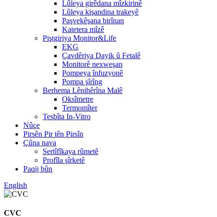
Lûleya girêdana mîzkirinê
Lûleya kişandina trakeyê
Paşvekêşana birînan
Katetera mîzê
Piştgiriya Monitor&Life
EKG
Çavdêriya Dayik û Fetalê
Monitorê nexweşan
Pompeya înfuzyonê
Pompa şîrîng
Berhema Lênihêrîna Malê
Oksîmetre
Termomîter
Tesbîta In-Vitro
Nûçe
Pirsên Pir tên Pirsîn
Çûna nava
Sertîfîkaya rûmetê
Profîla şîrketê
Paqij bûn
English
CVC