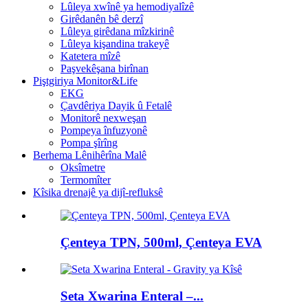
Lûleya xwînê ya hemodiyalîzê
Girêdanên bê derzî
Lûleya girêdana mîzkirinê
Lûleya kişandina trakeyê
Katetera mîzê
Paşvekêşana birînan
Piştgiriya Monitor&Life
EKG
Çavdêriya Dayik û Fetalê
Monitorê nexweşan
Pompeya înfuzyonê
Pompa şîrîng
Berhema Lênihêrîna Malê
Oksîmetre
Termomîter
Kîsika drenajê ya dijî-refluksê
Çenteya TPN, 500ml, Çenteya EVA
Seta Xwarina Enteral –...