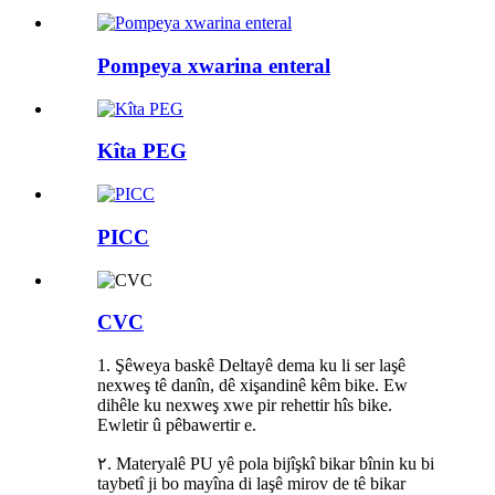
Pompeya xwarina enteral
Kîta PEG
PICC
CVC
1. Şêweya baskê Deltayê dema ku li ser laşê
nexweş tê danîn, dê xişandinê kêm bike. Ew
dihêle ku nexweş xwe pir rehettir hîs bike.
Ewletir û pêbawertir e.
٢. Materyalê PU yê pola bijîşkî bikar bînin ku bi
taybetî ji bo mayîna di laşê mirov de tê bikar