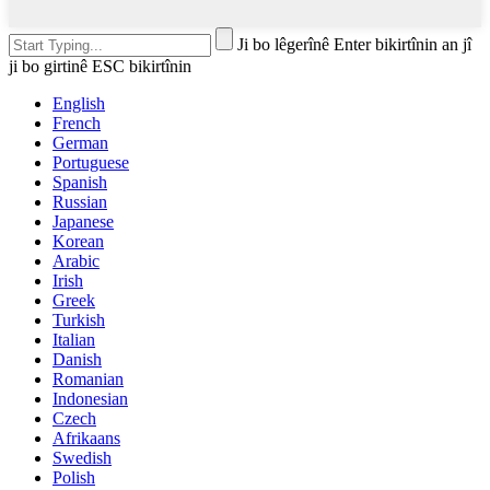
Ji bo lêgerînê Enter bikirtînin an jî
ji bo girtinê ESC bikirtînin
English
French
German
Portuguese
Spanish
Russian
Japanese
Korean
Arabic
Irish
Greek
Turkish
Italian
Danish
Romanian
Indonesian
Czech
Afrikaans
Swedish
Polish