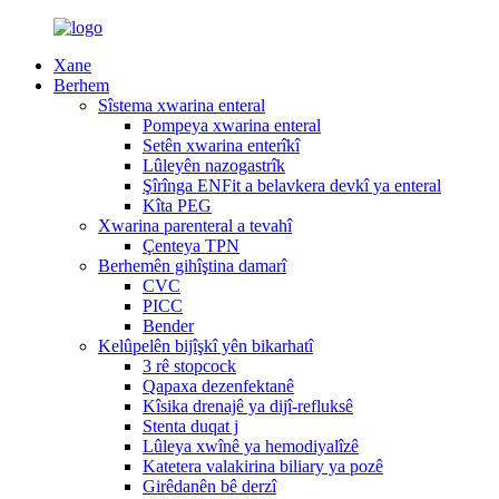
Xane
Berhem
Sîstema xwarina enteral
Pompeya xwarina enteral
Setên xwarina enterîkî
Lûleyên nazogastrîk
Şîrînga ENFit a belavkera devkî ya enteral
Kîta PEG
Xwarina parenteral a tevahî
Çenteya TPN
Berhemên gihîştina damarî
CVC
PICC
Bender
Kelûpelên bijîşkî yên bikarhatî
3 rê stopcock
Qapaxa dezenfektanê
Kîsika drenajê ya dijî-refluksê
Stenta duqat j
Lûleya xwînê ya hemodiyalîzê
Katetera valakirina biliary ya pozê
Girêdanên bê derzî