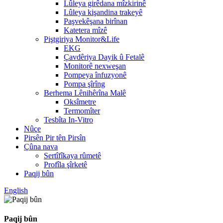
Lûleya girêdana mîzkirinê
Lûleya kişandina trakeyê
Paşvekêşana birînan
Katetera mîzê
Piştgiriya Monitor&Life
EKG
Çavdêriya Dayik û Fetalê
Monitorê nexweşan
Pompeya înfuzyonê
Pompa şîrîng
Berhema Lênihêrîna Malê
Oksîmetre
Termomîter
Tesbîta In-Vitro
Nûçe
Pirsên Pir tên Pirsîn
Çûna nava
Sertîfîkaya rûmetê
Profîla şîrketê
Paqij bûn
English
Paqij bûn