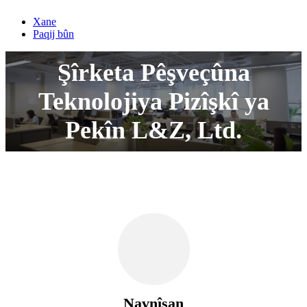
Xane
Paqij bûn
Şîrketa Pêşveçûna
Teknolojiya Pizîşkî ya
Pekîn L&Z, Ltd.
Navnîşan