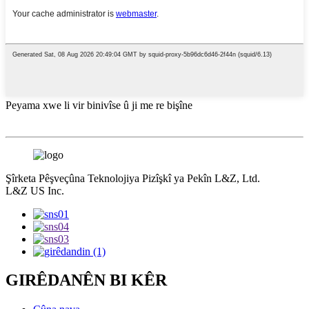
Peyama xwe li vir binivîse û ji me re bişîne
Şîrketa Pêşveçûna Teknolojiya Pizîşkî ya Pekîn L&Z, Ltd.
L&Z US Inc.
GIRÊDANÊN BI KÊR