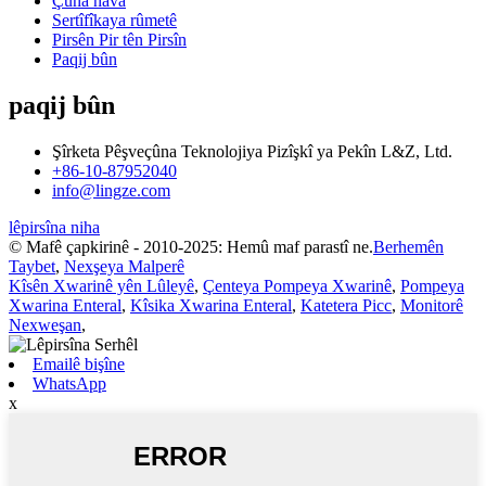
Çûna nava
Sertîfîkaya rûmetê
Pirsên Pir tên Pirsîn
Paqij bûn
paqij bûn
Şîrketa Pêşveçûna Teknolojiya Pizîşkî ya Pekîn L&Z, Ltd.
+86-10-87952040
info@lingze.com
lêpirsîna niha
© Mafê çapkirinê - 2010-2025: Hemû maf parastî ne.
Berhemên
Taybet
,
Nexşeya Malperê
Kîsên Xwarinê yên Lûleyê
,
Çenteya Pompeya Xwarinê
,
Pompeya
Xwarina Enteral
,
Kîsika Xwarina Enteral
,
Katetera Picc
,
Monitorê
Nexweşan
,
Emailê bişîne
WhatsApp
x