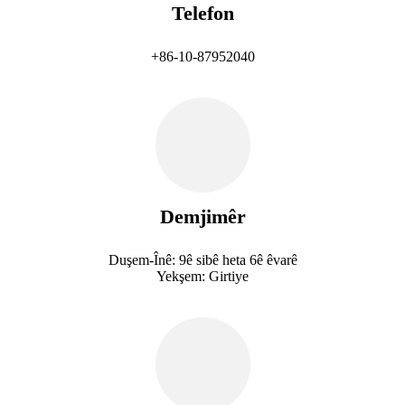
Telefon
+86-10-87952040
Demjimêr
Duşem-Înê: 9ê sibê heta 6ê êvarê
Yekşem: Girtiye