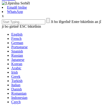
Emailê bişîne
WhatsApp
x
Ji bo lêgerînê Enter bikirtînin an jî
ji bo girtinê ESC bikirtînin
English
French
German
Portuguese
Spanish
Russian
Japanese
Korean
Arabic
Irish
Greek
Turkish
Italian
Danish
Romanian
Indonesian
Czech