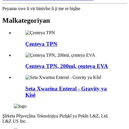
Peyama xwe li vir binivîse û ji me re bişîne
Mal
kategoriyan
Çenteya TPN
Çenteya TPN, 200ml, çenteya EVA
Seta Xwarina Enteral - Gravity ya
Kîsê
Şîrketa Pêşveçûna Teknolojiya Pizîşkî ya Pekîn L&Z, Ltd.
L&Z US Inc.