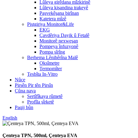
Lûleya girêdana mîzkirinê
Lûleya kişandina trakeyê
Paşvekêşana birînan
Katetera mîzê
Piştgiriya Monitor&Life
EKG
Çavdêriya Dayik û Fetalê
Monitorê nexweşan
Pompeya înfuzyonê
Pompa şîrîng
Berhema Lênihêrîna Malê
Oksîmetre
Termomîter
Tesbîta In-Vitro
Nûçe
Pirsên Pir tên Pirsîn
Çûna nava
Sertîfîkaya rûmetê
Profîla şîrketê
Paqij bûn
English
Çenteya TPN, 500ml, Çenteya EVA