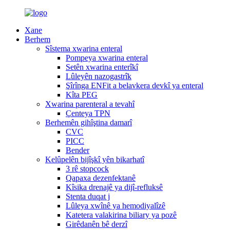
Xane
Berhem
Sîstema xwarina enteral
Pompeya xwarina enteral
Setên xwarina enterîkî
Lûleyên nazogastrîk
Şîrînga ENFit a belavkera devkî ya enteral
Kîta PEG
Xwarina parenteral a tevahî
Çenteya TPN
Berhemên gihîştina damarî
CVC
PICC
Bender
Kelûpelên bijîşkî yên bikarhatî
3 rê stopcock
Qapaxa dezenfektanê
Kîsika drenajê ya dijî-refluksê
Stenta duqat j
Lûleya xwînê ya hemodiyalîzê
Katetera valakirina biliary ya pozê
Girêdanên bê derzî