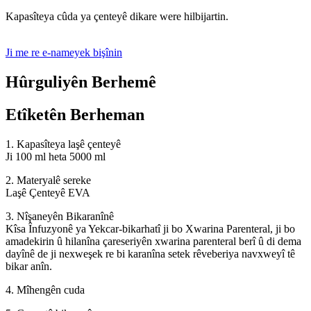
Kapasîteya cûda ya çenteyê dikare were hilbijartin.
Ji me re e-nameyek bişînin
Hûrguliyên Berhemê
Etîketên Berheman
1. Kapasîteya laşê çenteyê
Ji 100 ml heta 5000 ml
2. Materyalê sereke
Laşê Çenteyê EVA
3. Nîşaneyên Bikaranînê
Kîsa Înfuzyonê ya Yekcar-bikarhatî ji bo Xwarina Parenteral, ji bo
amadekirin û hilanîna çareseriyên xwarina parenteral berî û di dema
dayînê de ji nexweşek re bi karanîna setek rêveberiya navxweyî tê
bikar anîn.
4. Mîhengên cuda