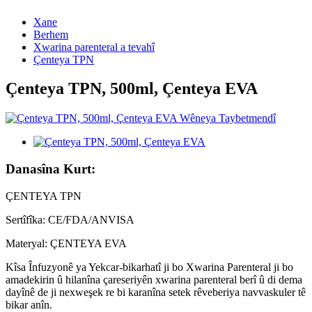
Xane
Berhem
Xwarina parenteral a tevahî
Çenteya TPN
Çenteya TPN, 500ml, Çenteya EVA
Danasîna Kurt:
ÇENTEYA TPN
Sertîfîka: CE/FDA/ANVISA
Materyal: ÇENTEYA EVA
Kîsa Înfuzyonê ya Yekcar-bikarhatî ji bo Xwarina Parenteral ji bo
amadekirin û hilanîna çareseriyên xwarina parenteral berî û di dema
dayînê de ji nexweşek re bi karanîna setek rêveberiya navvaskuler tê
bikar anîn.