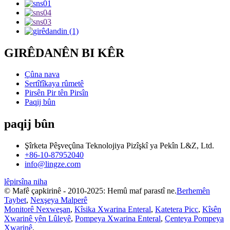
GIRÊDANÊN BI KÊR
Çûna nava
Sertîfîkaya rûmetê
Pirsên Pir tên Pirsîn
Paqij bûn
paqij bûn
Şîrketa Pêşveçûna Teknolojiya Pizîşkî ya Pekîn L&Z, Ltd.
+86-10-87952040
info@lingze.com
lêpirsîna niha
© Mafê çapkirinê - 2010-2025: Hemû maf parastî ne.
Berhemên
Taybet
,
Nexşeya Malperê
Monitorê Nexweşan
,
Kîsika Xwarina Enteral
,
Katetera Picc
,
Kîsên
Xwarinê yên Lûleyê
,
Pompeya Xwarina Enteral
,
Çenteya Pompeya
Xwarinê
,