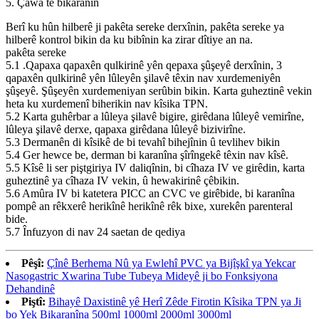
5. Çawa tê bikaranîn
Berî ku hûn hilberê ji pakêta sereke derxînin, pakêta sereke ya
hilberê kontrol bikin da ku bibînin ka zirar dîtiye an na.
pakêta sereke
5.1 .Qapaxa qapaxên qulkirinê yên qepaxa şûşeyê derxînin, 3
qapaxên qulkirinê yên lûleyên şilavê têxin nav xurdemeniyên
şûşeyê. Şûşeyên xurdemeniyan serûbin bikin. Karta guheztinê vekin
heta ku xurdemenî biherikin nav kîsika TPN.
5.2 Karta guhêrbar a lûleya şilavê bigire, girêdana lûleyê vemirîne,
lûleya şilavê derxe, qapaxa girêdana lûleyê bizivirîne.
5.3 Dermanên di kîsikê de bi tevahî bihejînin û tevlihev bikin
5.4 Ger hewce be, derman bi karanîna şîrîngekê têxin nav kîsê.
5.5 Kîsê li ser piştgiriya IV daliqînin, bi cîhaza IV ve girêdin, karta
guheztinê ya cîhaza IV vekin, û hewakirinê çêbikin.
5.6 Amûra IV bi katetera PICC an CVC ve girêbide, bi karanîna
pompê an rêkxerê herikînê herikînê rêk bixe, xurekên parenteral
bide.
5.7 Înfuzyon di nav 24 saetan de qediya
Pêşî:
Çînê Berhema Nû ya Ewlehî PVC ya Bijîşkî ya Yekcar
Nasogastric Xwarina Tube Tubeya Mideyê ji bo Fonksiyona
Dehandinê
Piştî:
Bihayê Daxistinê yê Herî Zêde Firotin Kîsika TPN ya Ji
bo Yek Bikaranîna 500ml 1000ml 2000ml 3000ml