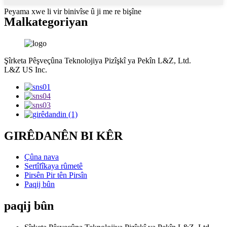
Peyama xwe li vir binivîse û ji me re bişîne
Mal
kategoriyan
Şîrketa Pêşveçûna Teknolojiya Pizîşkî ya Pekîn L&Z, Ltd.
L&Z US Inc.
GIRÊDANÊN BI KÊR
Çûna nava
Sertîfîkaya rûmetê
Pirsên Pir tên Pirsîn
Paqij bûn
paqij bûn