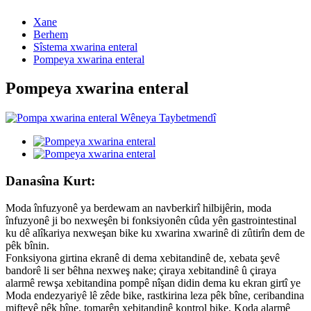
Xane
Berhem
Sîstema xwarina enteral
Pompeya xwarina enteral
Pompeya xwarina enteral
Danasîna Kurt:
Moda înfuzyonê ya berdewam an navberkirî hilbijêrin, moda
înfuzyonê ji bo nexweşên bi fonksiyonên cûda yên gastrointestinal
ku dê alîkariya nexweşan bike ku xwarina xwarinê di zûtirîn dem de
pêk bînin.
Fonksiyona girtina ekranê di dema xebitandinê de, xebata şevê
bandorê li ser bêhna nexweş nake; çiraya xebitandinê û çiraya
alarmê rewşa xebitandina pompê nîşan didin dema ku ekran girtî ye
Moda endezyariyê lê zêde bike, rastkirina leza pêk bîne, ceribandina
mifteyê pêk bîne, tomarên xebitandinê kontrol bike, Koda alarmê