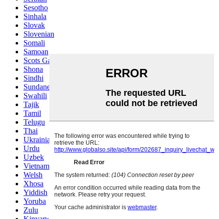
Sesotho
Sinhala
Slovak
Slovenian
Somali
Samoan
Scots Gaelic
Shona
Sindhi
Sundanese
Swahili
Tajik
Tamil
Telugu
Thai
Ukrainian
Urdu
Uzbek
Vietnamese
Welsh
Xhosa
Yiddish
Yoruba
Zulu
Kinyarwanda