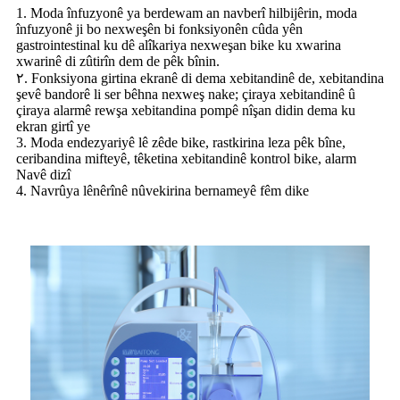
1. Moda înfuzyonê ya berdewam an navberî hilbijêrin, moda
înfuzyonê ji bo nexweşên bi fonksiyonên cûda yên
gastrointestinal ku dê alîkariya nexweşan bike ku xwarina
xwarinê di zûtirîn dem de pêk bînin.
٢. Fonksiyona girtina ekranê di dema xebitandinê de, xebitandina
şevê bandorê li ser bêhna nexweş nake; çiraya xebitandinê û
çiraya alarmê rewşa xebitandina pompê nîşan didin dema ku
ekran girtî ye
3. Moda endezyariyê lê zêde bike, rastkirina leza pêk bîne,
ceribandina mifteyê, têketina xebitandinê kontrol bike, alarm
Navê dizî
4. Navrûya lênêrînê nûvekirina bernameyê fêm dike