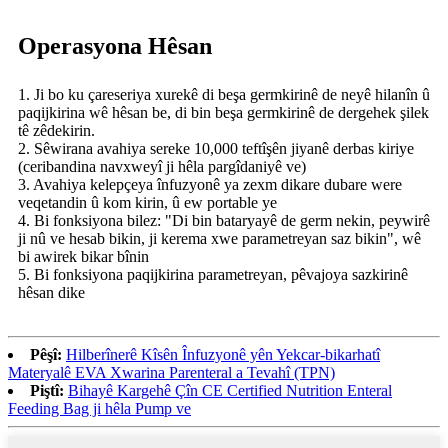
Operasyona Hêsan
1. Ji bo ku çareseriya xurekê di beşa germkirinê de neyê hilanîn û
paqijkirina wê hêsan be, di bin beşa germkirinê de dergehek şilek
tê zêdekirin.
2. Sêwirana avahiya sereke 10,000 teftîşên jiyanê derbas kiriye
(ceribandina navxweyî ji hêla pargîdaniyê ve)
3. Avahiya kelepçeya înfuzyonê ya zexm dikare dubare were
veqetandin û kom kirin, û ew portable ye
4. Bi fonksiyona bilez: "Di bin bataryayê de germ nekin, peywirê
ji nû ve hesab bikin, ji kerema xwe parametreyan saz bikin", wê
bi awirek bikar bînin
5. Bi fonksiyona paqijkirina parametreyan, pêvajoya sazkirinê
hêsan dike
Pêşî:
Hilberînerê Kîsên Înfuzyonê yên Yekcar-bikarhatî
Materyalê EVA Xwarina Parenteral a Tevahî (TPN)
Piştî:
Bihayê Kargehê Çîn CE Certified Nutrition Enteral
Feeding Bag ji hêla Pump ve