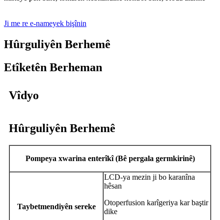
Ji me re e-nameyek bişînin
Hûrguliyên Berhemê
Etîketên Berheman
Vîdyo
Hûrguliyên Berhemê
Pompeya xwarina enterîkî (Bê pergala germkirinê)
LCD-ya mezin ji bo karanîna
hêsan
Otoperfusion karîgeriya kar baştir
Taybetmendiyên sereke
dike