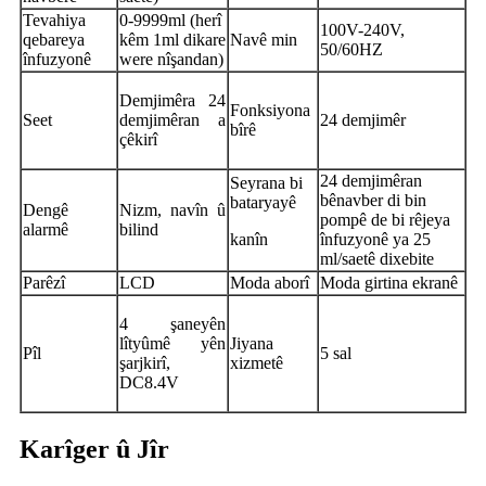
Tevahiya
0-9999ml (herî
100V-240V,
qebareya
kêm 1ml dikare
Navê min
50/60HZ
înfuzyonê
were nîşandan)
Demjimêra 24
Fonksiyona
Seet
demjimêran a
24 demjimêr
bîrê
çêkirî
24 demjimêran
Seyrana bi
bênavber di bin
bataryayê
Dengê
Nizm, navîn û
pompê de bi rêjeya
alarmê
bilind
kanîn
înfuzyonê ya 25
ml/saetê dixebite
Parêzî
LCD
Moda aborî
Moda girtina ekranê
4 şaneyên
lîtyûmê yên
Jiyana
Pîl
5 sal
şarjkirî,
xizmetê
DC8.4V
Karîger û Jîr