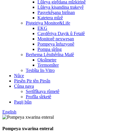
Lûleya girêdana mîzkirinê
Lûleya kişandina trakeyê
Paşvekêşana birînan
Katetera mîzê
Piştgiriya Monitor&Life
EKG
Çavdêriya Dayik û Fetalê
Monitorê nexweşan
Pompeya înfuzyonê
Pompa şîrîng
Berhema Lênihêrîna Malê
Oksîmetre
Termomîter
Tesbîta In-Vitro
Nûçe
Pirsên Pir tên Pirsîn
Çûna nava
Sertîfîkaya rûmetê
Profîla şîrketê
Paqij bûn
English
Pompeya xwarina enteral