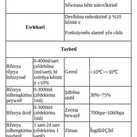
Sêwirana bêtir mirovîkirinê
Devîbûna radestkirinê ji %10
kêmtir e
Ewlekarî
Fonksiyonên alarmê yên cûda
Taybetî
0-400ml/saet
Rêzeya
(zêdebûna
rêjeya
1ml/saet), bi
Germî
+10℃~+30℃
înfuzyonê
xeletiya kêmtir
ji ±10%
Rêzeya
0-3000ml
Şilbûna
mîhengkirina
(zêdekirina
30%~75%
nisbî
peywirê
1ml)
0-3000ml
Zeexta
Rêzeya dozê
(zêdekirina
700hpa~1060hpa
hewayê
1ml)
Rêzeya
1 saet-24 saet
mîhengkirina
(zêdekirina 1
Ziman
Îngilîzî/Çînî
navberê
saetê)