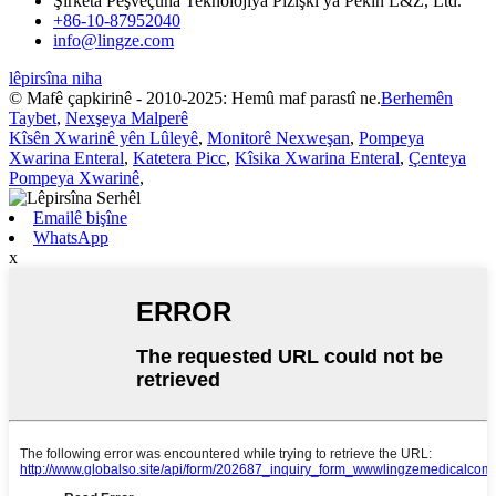
Şîrketa Pêşveçûna Teknolojiya Pizîşkî ya Pekîn L&Z, Ltd.
+86-10-87952040
info@lingze.com
lêpirsîna niha
© Mafê çapkirinê - 2010-2025: Hemû maf parastî ne.
Berhemên
Taybet
,
Nexşeya Malperê
Kîsên Xwarinê yên Lûleyê
,
Monitorê Nexweşan
,
Pompeya
Xwarina Enteral
,
Katetera Picc
,
Kîsika Xwarina Enteral
,
Çenteya
Pompeya Xwarinê
,
Emailê bişîne
WhatsApp
x