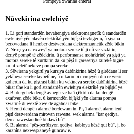
Pompeya xwarina enteral
Nûvekirina ewlehiyê
1. Li gorî standardên hevahengiya elektromagnetîk û standardên
ewlehiyê yên alavên elektrîkê yên bijîşkî tevbigerin, û şiyana
berxwedana li hember destwerdana elektromagnetîk zêde bikin
٢. Nexşeya navxweyî ya motora sereke tê ji nû ve sazkirin,
deriyê pompê tê zêdekirin, û performansa mohrkirinê ya giştî ya
motora sereke tê xurtkirin da ku pêşî li çareseriya xurekê bigire
ku bi xeletî nekeve pompa sereke.
3. Sêwirana yekgirtî ya kursiya dabînkirina hêzê û girêdana li ser
yekîneya sereke taybetî ne, û nikarin bi marqeyên din re werin
guhertin da ku piştrast bikin ku yekîneya sereke dabînkirina hêzê
bikar tîne ku li gorî standardên ewlehiya elektrîkê ya bijîşkî ye.
4. Bi dergehek dengê avnegir ve hatî çêkirin da ku dengê
axaftvan zêde bike, û karmendên bijîşkî yên alarma pompa
xwarinê di wextê xwe de agahdar bike
5. Hemû dengên alarmê berdewam in. Piştî alarmê, alarm tenê
piştî destwerdana mirovan raweste, wek alarma "kar qediya,
dema rawestandinê bi dawî bû"
6. Bi alarma "pêş-perfûzyon qediya, kabloya hêzê qut bû", ji bo
karanîna nexweşxaneyê guncaw e.