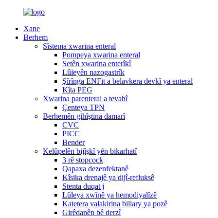
Xane
Berhem
Sîstema xwarina enteral
Pompeya xwarina enteral
Setên xwarina enterîkî
Lûleyên nazogastrîk
Şîrînga ENFit a belavkera devkî ya enteral
Kîta PEG
Xwarina parenteral a tevahî
Çenteya TPN
Berhemên gihîştina damarî
CVC
PICC
Bender
Kelûpelên bijîşkî yên bikarhatî
3 rê stopcock
Qapaxa dezenfektanê
Kîsika drenajê ya dijî-refluksê
Stenta duqat j
Lûleya xwînê ya hemodiyalîzê
Katetera valakirina biliary ya pozê
Girêdanên bê derzî